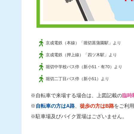
京成電鉄（本線）「堀切菖蒲園駅」より
京成電鉄（押上線）「四ツ木駅」より
堀切中学校バス停（新小51・有70）より
堀切二丁目バス停（新小51）より
自転車で来場する場合は、上図記載の
臨時
自転車の方はA路
、
徒歩の方はB路
をご利
駐車場及びバイク置場はございません。